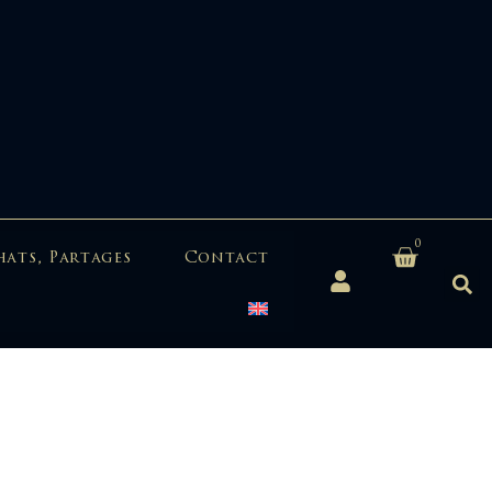
0
hats, Partages
Contact