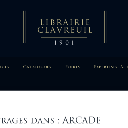
ages
Catalogues
Foires
Expertises, Ac
rages dans : ARCADE