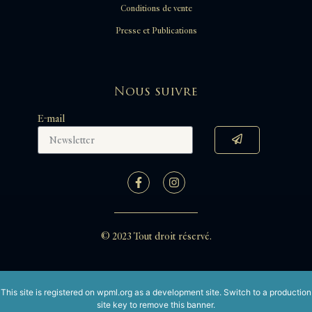
Conditions de vente
Presse et Publications
Nous suivre
E-mail
© 2023 Tout droit réservé.
This site is registered on
wpml.org
as a development site. Switch to a production
site key to
remove this banner
.