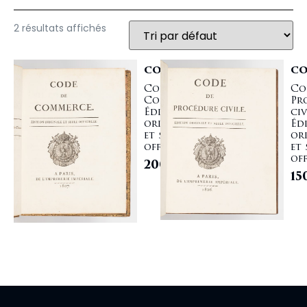
2 résultats affichés
CODE
CO
Code de
Co
Commerce.
Pr
Édition
civ
originale
Éd
et seule
or
officielle.
et 
off
2000,00
€
15