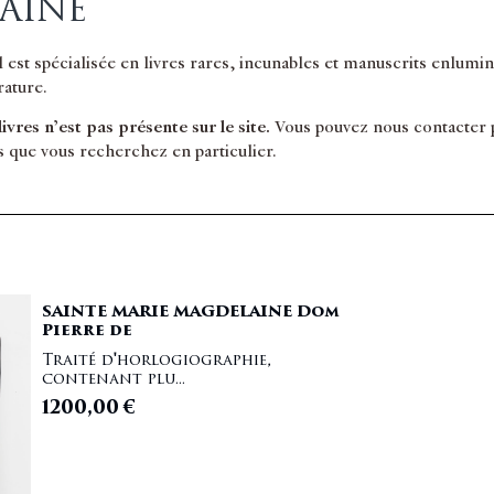
AINE
il est spécialisée en livres rares, incunables et manuscrits enlum
érature.
 livres n’est pas présente sur le site.
Vous pouvez nous contacter po
s que vous recherchez en particulier.
SAINTE MARIE MAGDELAINE Dom
Pierre de
Traité d'horlogiographie,
contenant plu...
1200,00
€