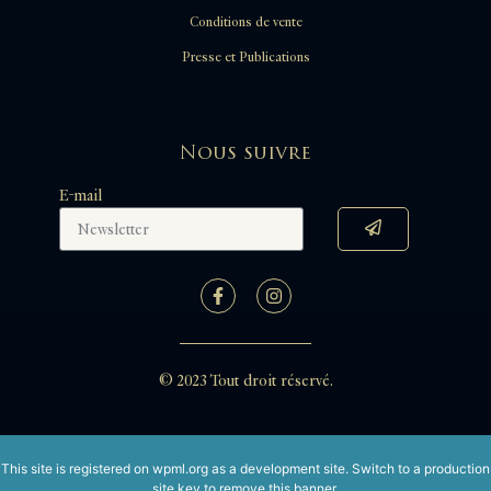
Conditions de vente
Presse et Publications
Nous suivre
E-mail
© 2023 Tout droit réservé.
This site is registered on
wpml.org
as a development site. Switch to a production
site key to
remove this banner
.