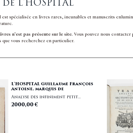
 de L'HOSPITAL
il est spécialisée en livres rares, incunables et manuscrits enlum
érature.
 livres n’est pas présente sur le site.
Vous pouvez nous contacter po
s que vous recherchez en particulier.
L'HOSPITAL Guillaume François
Antoine, marquis de
Analyse des infiniment petit...
2000,00
€