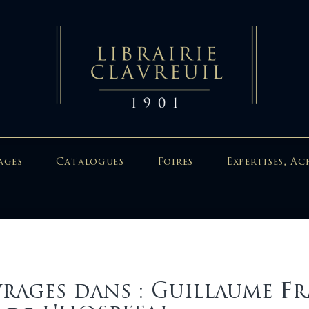
ages
Catalogues
Foires
Expertises, Ac
rages dans : Guillaume F