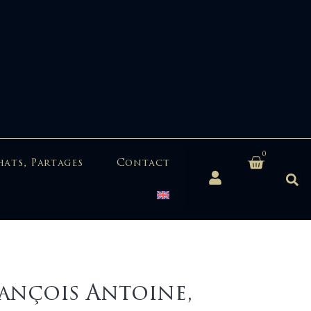
0
hats, Partages
Contact
rançois Antoine,