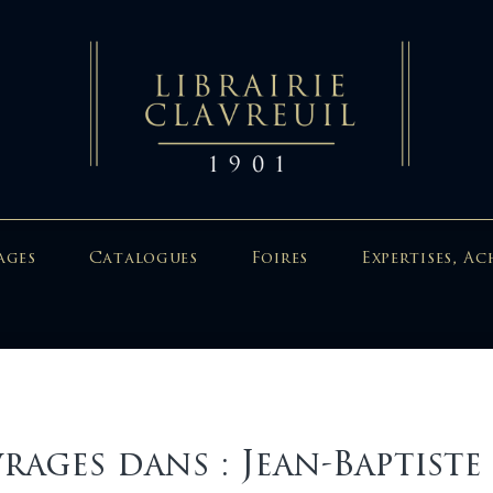
ages
Catalogues
Foires
Expertises, Ac
rages dans : Jean-Baptis