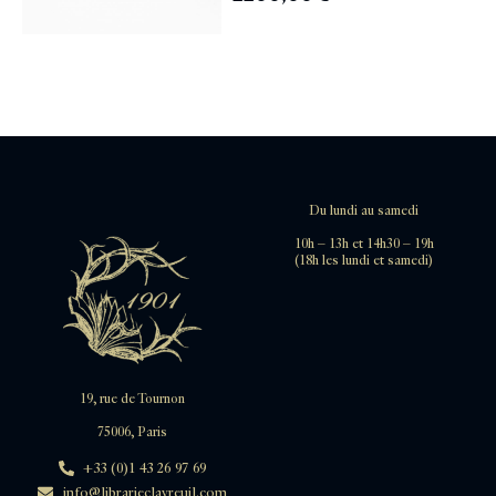
Du lundi au samedi
10h – 13h et 14h30 – 19h
(18h les lundi et samedi)
19, rue de Tournon
75006, Paris
+33 (0)1 43 26 97 69
info@librarieclavreuil.com