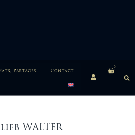
0
hats, Partages
Contact
lieb WALTER