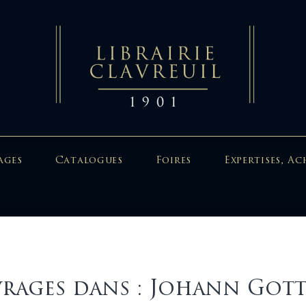
ages
Catalogues
Foires
Expertises, Ac
rages dans : Johann Gott