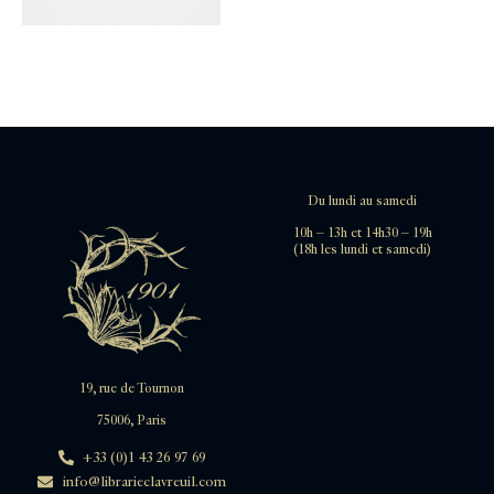
Du lundi au samedi
10h – 13h et 14h30 – 19h
(18h les lundi et samedi)
19, rue de Tournon
75006, Paris
+33 (0)1 43 26 97 69
info@librarieclavreuil.com