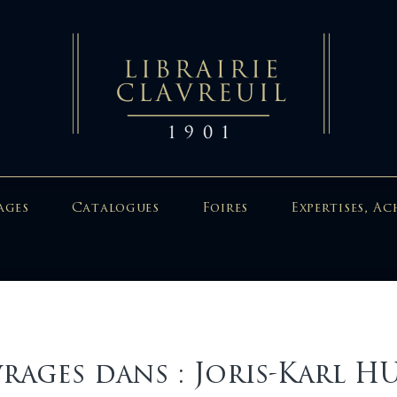
ages
Catalogues
Foires
Expertises, Ac
rages dans : Joris-Karl 