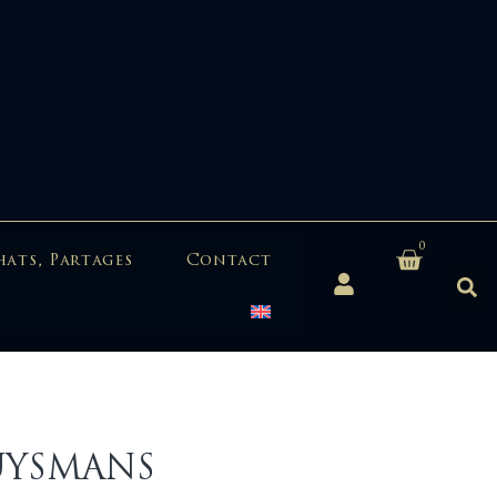
0
hats, Partages
Contact
HUYSMANS