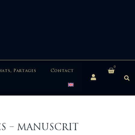
0
hats, Partages
Contact
TES – MANUSCRIT