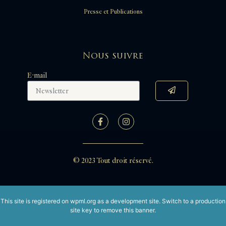
Presse et Publications
Nous suivre
E-mail
© 2023 Tout droit réservé.
This site is registered on
wpml.org
as a development site. Switch to a production
site key to
remove this banner
.