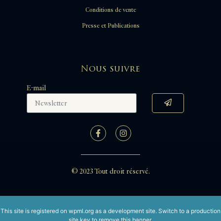
Conditions de vente
Presse et Publications
Nous suivre
E-mail
© 2023 Tout droit réservé.
This site is registered on
wpml.org
as a development site. Switch to a production
site key to
remove this banner
.