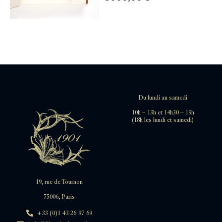
Du lundi au samedi
10h – 13h et 14h30 – 19h
(18h les lundi et samedi)
19, rue de Tournon
75006, Paris
+33 (0)1 43 26 97 69