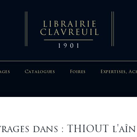
ages
Catalogues
Foires
Expertises, Ac
rages dans : THIOUT l'aîn