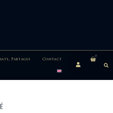
0
hats, Partages
Contact
é