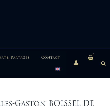
0
hats, Partages
Contact
les-Gaston BOISSEL DE