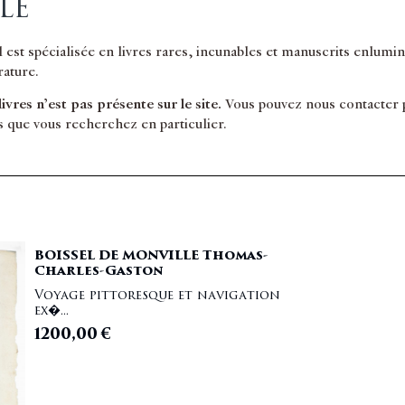
LE
il est spécialisée en livres rares, incunables et manuscrits enlum
érature.
 livres n’est pas présente sur le site.
Vous pouvez nous contacter po
s que vous recherchez en particulier.
BOISSEL DE MONVILLE Thomas-
Charles-Gaston
Voyage pittoresque et navigation
ex�...
1200,00
€