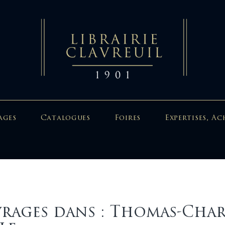
ages
Catalogues
Foires
Expertises, Ac
rages dans : Thomas-Char