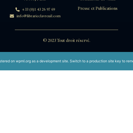
Presse et Publications
+33 (0)1 43 26 97 69
info@librarieclavreuil.com
© 2023 Tout droit réservé.
istered on
wpml.org
as a development site. Switch to a production site key to
rem