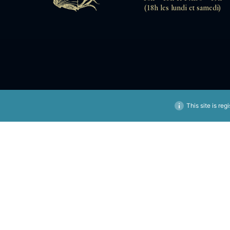
(18h les lundi et samedi)
This site is reg