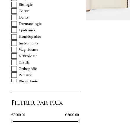
Biologie
Coeur
Dents
Dermatologie
Épidémies
Homéopathie
Instruments
Magnétisme
Neurologie
Oreille
Orthopédie
Pédiatrie
Physiologie
Poumons
Psychanalyse
Filtrer par prix
Reins
Tératologie
Thermalisme
€
3000.00
€
6000.00
Urologie
Vétérinaire