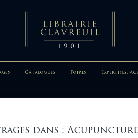
ages
Catalogues
Foires
Expertises, Ac
rages dans : Acupunctur