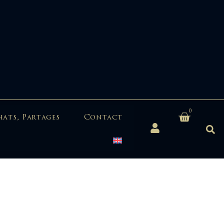
0
hats, Partages
Contact
e