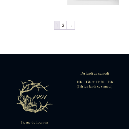
1
2
→
Du lundi au samedi
10h – 13h et 14h30 – 19h
(18h les lundi et samedi)
19, rue de Tournon