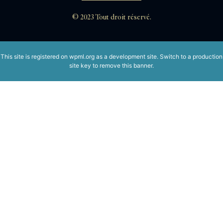
© 2023 Tout droit réservé.
This site is registered on
wpml.org
as a development site. Switch to a production
site key to
remove this banner
.