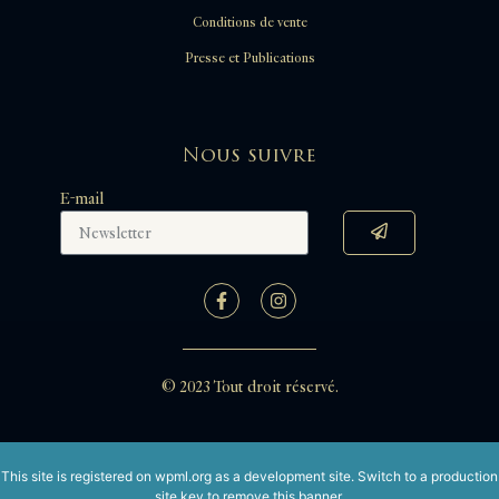
Conditions de vente
Presse et Publications
Nous suivre
E-mail
© 2023 Tout droit réservé.
This site is registered on
wpml.org
as a development site. Switch to a production
site key to
remove this banner
.