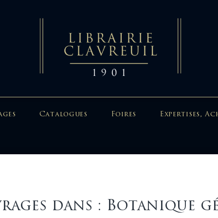
ages
Catalogues
Foires
Expertises, Ac
rages dans : Botanique g