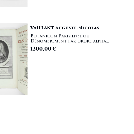
VAILLANT Auguste-Nicolas
Botanicon Parisiense ou
Dénombrement par ordre alpha...
1200,00
€