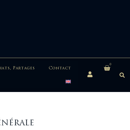
0
hats, Partages
Contact
énérale