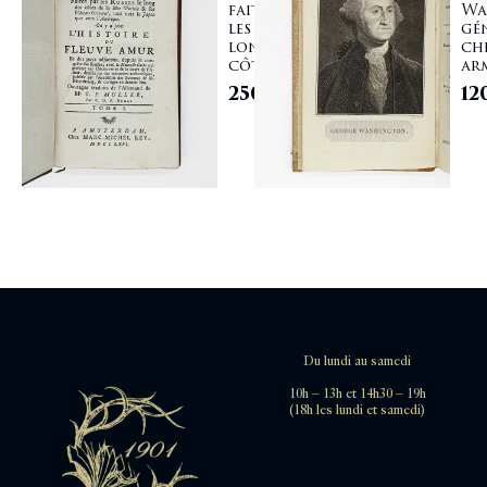
faites par
Wa
les russes le
gé
long des
ch
côtes de ...
arm
2500,00
€
12
Du lundi au samedi
10h – 13h et 14h30 – 19h
(18h les lundi et samedi)