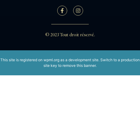
© 2023 Tout droit réservé.
This site is registered on
wpml.org
as a development site. Switch to a production
site key to
remove this banner
.