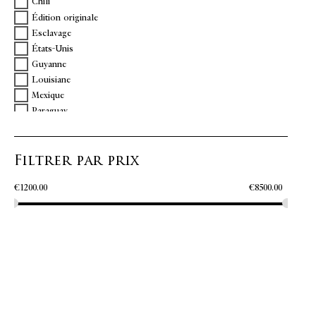
Chili
Édition originale
Esclavage
États-Unis
Guyanne
Louisiane
Mexique
Paraguay
Pérou
Vénézuela
Filtrer par prix
Virginie
€
1200.00
€
8500.00