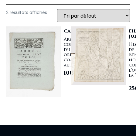
2 résultats affichés
CARTOGRAPHIE
FI
Jo
Arrêt du
conseil d'état
Hi
du roi, qui
de
ordonne la
Ke
communication
no
au...
co
l'o
100,00
€
la 
...
25