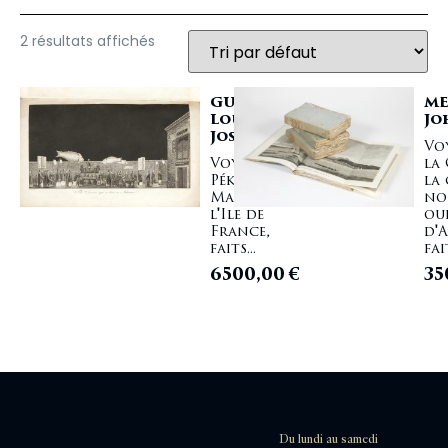
2 résultats affichés
GUIGNES
ME
Louis-
Jo
Joseph de
Vo
Voyages à
la
Péking,
la
Manille, et
no
l'Ile de
ou
France,
d'
faits...
fai
6500,00
€
35
Du lundi au samedi