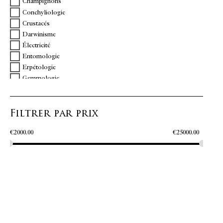
Champignons
Conchyliologie
Crustacés
Darwinisme
Électricité
Entomologie
Erpétologie
Gemmologie
Géologie
Géométrie
Filtrer par prix
Horlogerie
Hydraulique
€
2000.00
€
25000.00
Ichtiologie
Jardins
Métallurgie
Optique
Ornithologie
PMM
Technologie
Vulcanologie