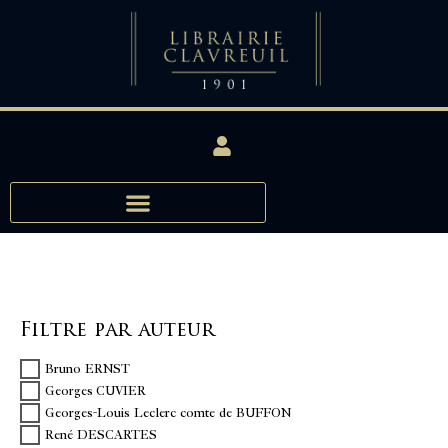
Filtre par auteur
Bruno ERNST
Georges CUVIER
Georges-Louis Leclerc comte de BUFFON
René DESCARTES