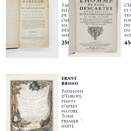
Tableau
L'
élémentaire
et
de
tra
l'histoire
fo
naturelle
du
des
du
animaux.
aut
2500,00
€
45
ERNST
Bruno
Papillons
d'Europe,
peints
d'après
nature.
Tome
premier [-
huit].