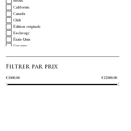
Brésil
Californie
Canada
Chili
Édition originale
Esclavage
États-Unis
Guyanne
Histoire des Sciences
Louisiane
Filtrer par prix
Mexique
Paraguay
€
1000.00
€
12000.00
Pérou
Vénézuela
Virginie