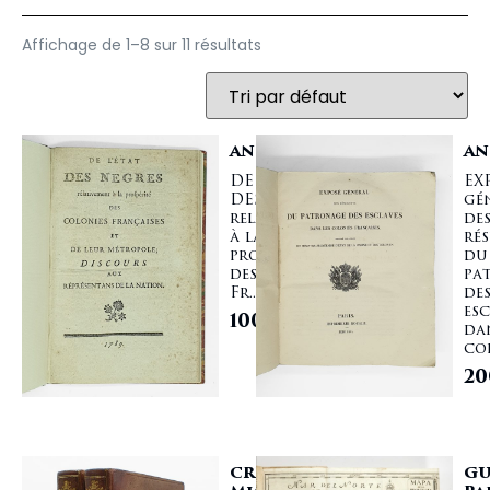
Affichage de 1–8 sur 11 résultats
ANONYME
AN
DE L'ETAT
EX
DES NEGRES,
gé
relativement
de
à la
ré
prospérité
du
des Colonies
pa
Fr...
de
esc
1000,00
€
da
col
20
CRÉVECOEUR
GU