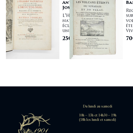
Antoine
Ba
Joseph
Re
L'Histoire
sur
naturelle
vo
éclaircie dans
ét
une ...
Viv
2500,00
€
70
Du lundi au samedi
10h – 13h et 14h30 – 19h
(18h les lundi et samedi)