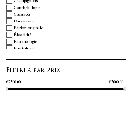
Champignons
Conchyliologie
Crustacés
Darwinisme
Édition originale
Électricité
Entomologie
Erpétologie
Gemmologie
Géologie
Filtrer par prix
Géométrie
Horlogerie
€
2500.00
€
7000.00
Hydraulique
Ichtiologie
Jardins
Métallurgie
Optique
Ornithologie
Technologie
Vulcanologie