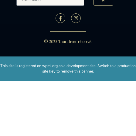
© 2023 Tout droit réservé.
This site is registered on
wpml.org
as a development site. Switch to a production
site key to
remove this banner
.