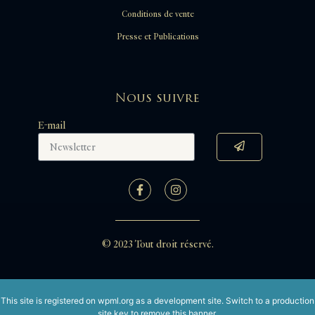
Conditions de vente
Presse et Publications
Nous suivre
E-mail
© 2023 Tout droit réservé.
This site is registered on
wpml.org
as a development site. Switch to a production
site key to
remove this banner
.