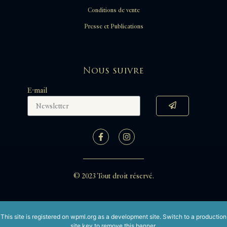
Conditions de vente
Presse et Publications
Nous suivre
E-mail
© 2023 Tout droit réservé.
This site is registered on
wpml.org
as a development site. Switch to a production
site key to
remove this banner
.