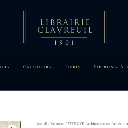
ages
Catalogues
Foires
Expertises, Ac
Accueil
/
Sciences
/ VITRUVE Architecture ou Art de bien 