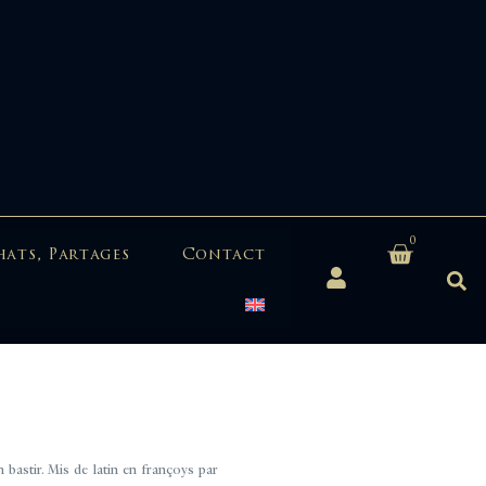
0
hats, Partages
Contact
bastir. Mis de latin en françoys par