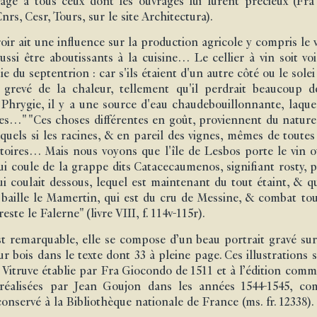
 à tous ceux dont les ouvrages lui furent précieux (Fra G
rs, Cesr, Tours, sur le site Architectura).
oir ait une influence sur la production agricole y compris le vi
ussi être aboutissants à la cuisine… Le cellier à vin soit voi
e du septentrion : car s'ils étaient d'un autre côté ou le solei
 grevé de la chaleur, tellement qu'il perdrait beaucoup de
Phrygie, il y a une source d'eau chaudebouillonnante, laquel
nes…" "Ces choses différentes en goût, proviennent du nature
desquels si les racines, & en pareil des vignes, mêmes de tout
itoires… Mais nous voyons que l'île de Lesbos porte le vin 
qui coule de la grappe dits Catacecaumenos, signifiant rosty, 
i coulait dessous, lequel est maintenant du tout étaint, & 
baille le Mamertin, qui est du cru de Messine, & combat tous 
e le Falerne" (livre VIII, f. 114v-115r).
est remarquable, elle se compose d’un beau portrait gravé su
sur bois dans le texte dont 33 à pleine page. Ces illustratio
e Vitruve établie par Fra Giocondo de 1511 et à l’édition com
réalisées par Jean Goujon dans les années 1544-1545, co
onservé à la Bibliothèque nationale de France (ms. fr. 12338).