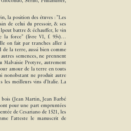
iocondo, Serlio, Philandrier,
n, la position des étuves : "Les
sin de celui du pressoir, & ses
 lpeut battre & échauffer, le vin
 la force" (livre VI, f. 95v)…
le on fait par tranches aller à
l de la terre, aussi bien comme
es autres semences, ne prennent
ou Malvaisie Protyre, autrement
pour amour de la terre en touts
qui nonobstant ne produit autre
les meilleurs vins d'Italie. La
r bois (Jean Martin, Jean Barbé
ns sont pour une part empruntées
mentée de Cesariano de 1521, les
mme l’atteste le manuscrit de