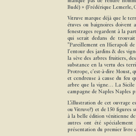
manque pas de rendre hommage
Budé) » (Frédérique Lemerle, Cn
Vitruve marque déjà que le terr
étuves ou baignoires doivent a
fenestrages regardent à la parti
qui serait dedans de trouvait
"Pareillement en Hierapoli de 
l'entour des jardins & des vig
la sève des arbres fruitiers, 
substance en la vertu des terr
Protrope, c'est-à-dire Moust, 
et cendreuse à cause du feu qu
arbre que la vigne… La Sicile 
campagne de Naples Naples prest
L’illustration de cet ouvrage 
ou Vitruve?) et de 150 figures 
à la belle édition vénitienne d
autres ont été spécialement 
présentation du premier livre c