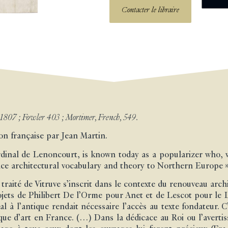
Contacter le libraire
, 1807 ; Fowler 403 ; Mortimer, French, 549.
on française par Jean Martin.
rdinal de Lenoncourt, is known today as a popularizer who, w
ce architectural vocabulary and theory to Northern Europe » 
 traité de Vitruve s’inscrit dans le contexte du renouveau arch
jets de Philibert De l’Orme pour Anet et de Lescot pour le 
 à l’antique rendait nécessaire l’accès au texte fondateur. C’
que d’art en France. (…) Dans la dédicace au Roi ou l’averti