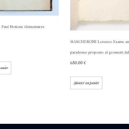
 Paul
Notions élémentaires
MASCHERONI Lorenzo
Esame ana
paradosso proposto al geometri dal 
650,00
€
panier
Ajouter au panier