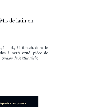
 Mis de latin en
 1 f. bl., 24 ff.n.ch. dont le
 dos à nerfs orné, pièce de
 (
reliure du XVIIIe siècle
).
Ajouter au panier