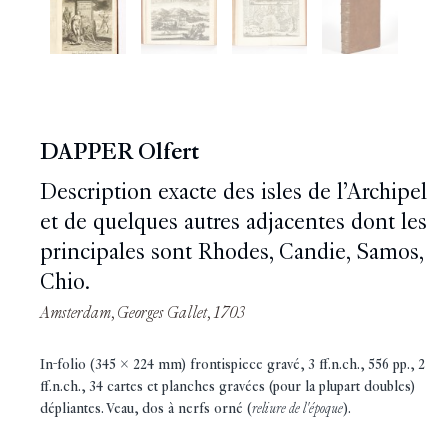
DAPPER Olfert
Description exacte des isles de l’Archipel
et de quelques autres adjacentes dont les
principales sont Rhodes, Candie, Samos,
Chio.
Amsterdam, Georges Gallet, 1703
In-folio (345 x 224 mm) frontispiece gravé, 3 ff.n.ch., 556 pp., 2
ff.n.ch., 34 cartes et planches gravées (pour la plupart doubles)
dépliantes. Veau, dos à nerfs orné (
reliure de l'époque
).