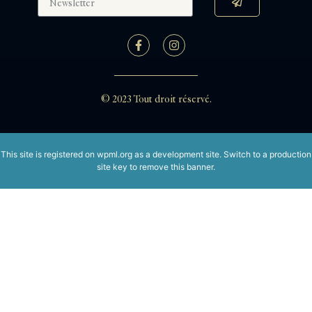
© 2023 Tout droit réservé.
This site is registered on
wpml.org
as a development site. Switch to a production
site key to
remove this banner
.