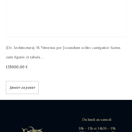
(De Architectura). M. Vitruvius per Jocundum solito castigatior factus
cum figuris et tabula…
135000,00
€
Ajouter au panier
Du lundi au samedi
10h – 13h et 14h30 – 19h