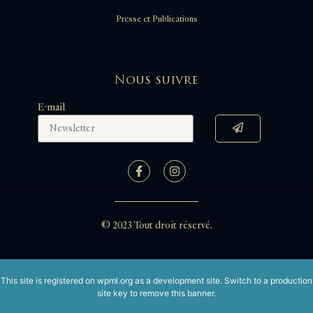
Presse et Publications
Nous suivre
E-mail
© 2023 Tout droit réservé.
This site is registered on
wpml.org
as a development site. Switch to a production
site key to
remove this banner
.