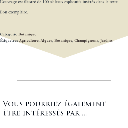
L'ouvrage est illustré de 100 tableaux explicatifs insérés dans le texte.
Bon exemplaire.
Catégorie
Botanique
Étiquettes
Agriculture
,
Algues
,
Botanique
,
Champignons
,
Jardins
Vous pourriez également
être intéressés par ...