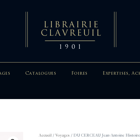
ages
Catalogues
Foires
Expertises, Ac
Accueil
/
Voyages
/ DU CERCEAU Jean-Antoine Histoire de