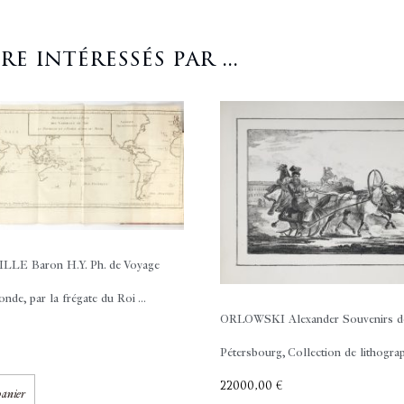
 intéressés par ...
LE Baron H.Y. Ph. de
Voyage
de, par la frégate du Roi ...
ORLOWSKI Alexander
Souvenirs de
Pétersbourg, Collection de lithograph
22000,00
€
panier