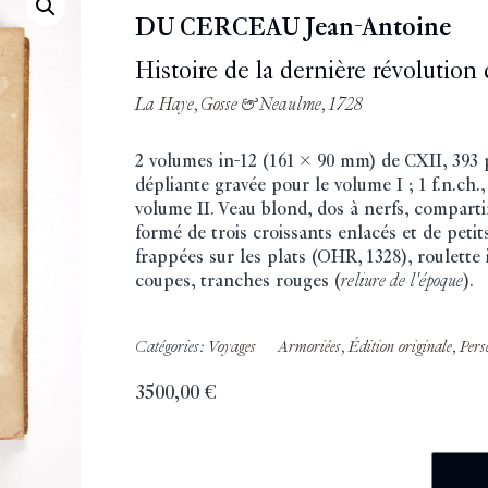
DU CERCEAU Jean-Antoine
Histoire de la dernière révolution 
La Haye, Gosse & Neaulme, 1728
2 volumes in-12 (161 x 90 mm) de CXII, 393 pp
dépliante gravée pour le volume I ; 1 f.n.ch., 
volume II. Veau blond, dos à nerfs, compar
formé de trois croissants enlacés et de petit
frappées sur les plats (OHR, 1328), roulette i
coupes, tranches rouges (
reliure de l'époque
).
Catégories:
Voyages
Armoriées
,
Édition originale
,
Pers
3500,00
€