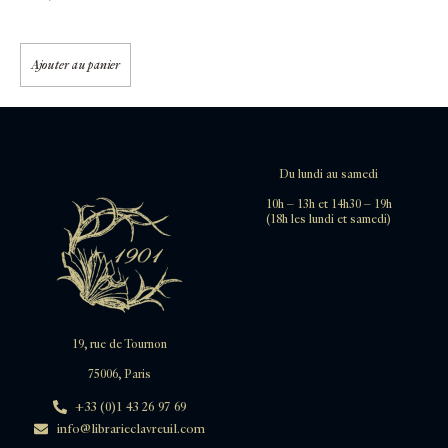
Ajouter au panier
Du lundi au samedi
10h – 13h et 14h30 – 19h
(18h les lundi et samedi)
19, rue de Tournon
75006, Paris
+33 (0)1 43 26 97 69
info@librarieclavreuil.com