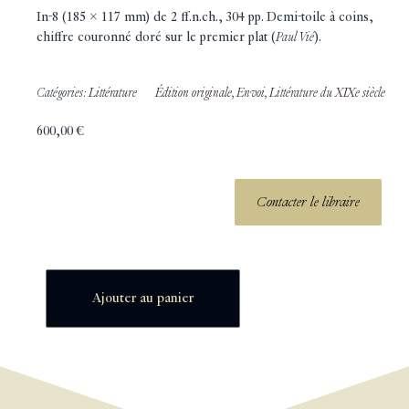
In-8 (185 x 117 mm) de 2 ff.n.ch., 304 pp. Demi-toile à coins,
chiffre couronné doré sur le premier plat (
Paul Vié
).
Catégories:
Littérature
Édition originale
,
Envoi
,
Littérature du XIXe siècle
600,00
€
Contacter le libraire
Ajouter au panier