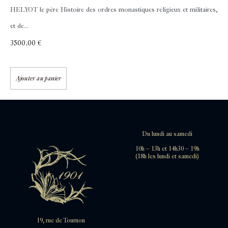
HELYOT le père
Histoire des ordres monastiques religieux et militaires,
et de...
3500,00
€
Ajouter au panier
Du lundi au samedi
10h – 13h et 14h30 – 19h
(18h les lundi et samedi)
19, rue de Tournon