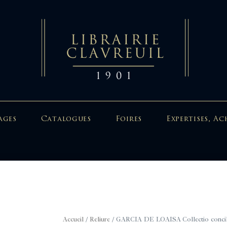
ages
Catalogues
Foires
Expertises, Ac
Accueil
/
Reliure
/ GARCIA DE LOAISA Collectio concilio