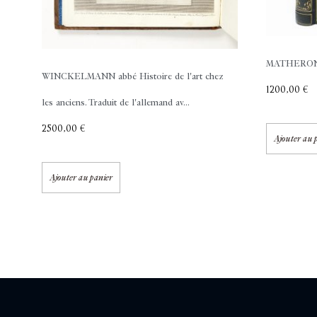
MATHERON 
WINCKELMANN abbé
Histoire de l'art chez
1200,00
€
les anciens. Traduit de l'allemand av...
2500,00
€
Ajouter au 
Ajouter au panier