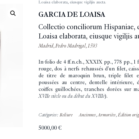
Loaisa elaborata, eiusque vigiljis aucta.
GARCIA DE LOAISA
Collectio conciliorum Hispaniae, 
Loaisa elaborata, eiusque vigiljis a
Madrid, Pedro Madrigal, 1593
In-folio de 4 ff.n.ch., XXXIX pp., 778 pp., 1 
rouge, dos à nerfs rehaussés d'un filet, cai
de titre de maroquin brun, triple filet 
poussées au centre, dentelle intérieure, 
coiffes guillochées, tranches dorées sur m
XVIIe siècle ou du début du XVIIIe
).
Catégories:
Reliure
Anciennes
,
Armoriées
,
Édition orig
5000,00
€