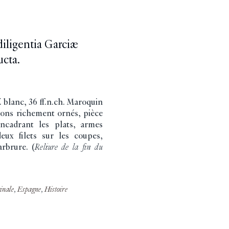
diligentia Garciæ
ucta.
f. blanc, 36 ff.n.ch. Maroquin
ssons richement ornés, pièce
encadrant les plats, armes
deux filets sur les coupes,
arbrure. (
Reliure de la fin du
inale
,
Espagne
,
Histoire