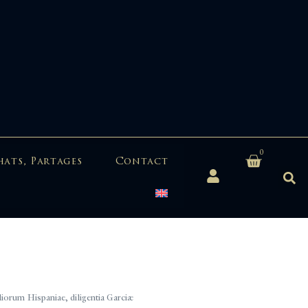
0
hats, Partages
Contact
rum Hispaniae, diligentia Garciæ