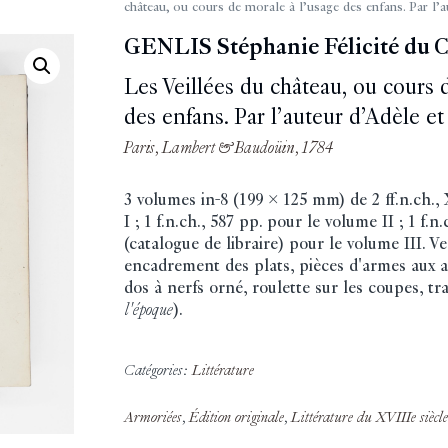
château, ou cours de morale à l’usage des enfans. Par l’
GENLIS Stéphanie Félicité du C
Les Veillées du château, ou cours 
des enfans. Par l’auteur d’Adèle e
Paris, Lambert & Baudoüin, 1784
3 volumes in-8 (199 x 125 mm) de 2 ff.n.ch.,
I ; 1 f.n.ch., 587 pp. pour le volume II ; 1 f.n.
(catalogue de libraire) pour le volume III. Vea
encadrement des plats, pièces d'armes aux 
dos à nerfs orné, roulette sur les coupes, t
l'époque
).
Catégories:
Littérature
Armoriées
,
Édition originale
,
Littérature du XVIIIe siècle