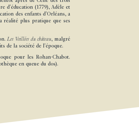
ientôt après de Celle des trois
tre d'éducation (1779), Adèle et
ucation des enfants d'Orléans, a
a réalité plus pratique que ses
ion.
Les Veillées du château
, malgré
ts de la société de l'époque.
'époque pour les Rohan-Chabot.
iothèque en queue du dos).