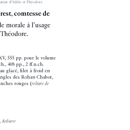
auteur d’Adèle et Théodore.
rest, comtesse de
de morale à l’usage
t Théodore.
 XV, 555 pp. pour le volume
ch., 408 pp., 2 ff.n.ch.
u glacé, filet à froid en
angles des Rohan-Chabot,
ranches rouges (
reliure de
,
Reliures