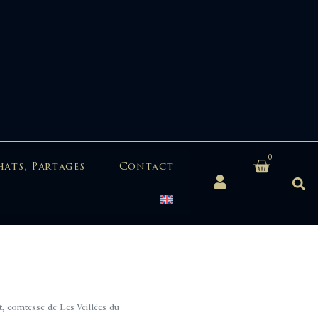
0
hats, Partages
Contact
, comtesse de Les Veillées du