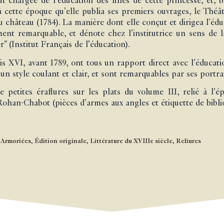
 chargée de l'éducation des filles de cette princesse, et, b
 à cette époque qu'elle publia ses premiers ouvrages, le Théâ
u château (1784). La manière dont elle conçut et dirigea l'éd
ent remarquable, et dénote chez l'institutrice un sens de l
r" (Institut Français de l’éducation).
s XVI, avant 1789, ont tous un rapport direct avec l'éducat
n style coulant et clair, et sont remarquables par ses portrai
 petites éraflures sur les plats du volume III, relié à l
ohan-Chabot (pièces d'armes aux angles et étiquette de bibl
Armoriées
,
Édition originale
,
Littérature du XVIIIe siècle
,
Reliures