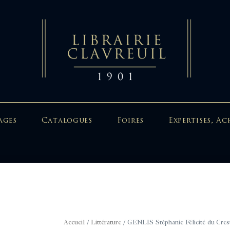
ages
Catalogues
Foires
Expertises, Ac
Accueil
/
Littérature
/ GENLIS Stéphanie Félicité du Crest