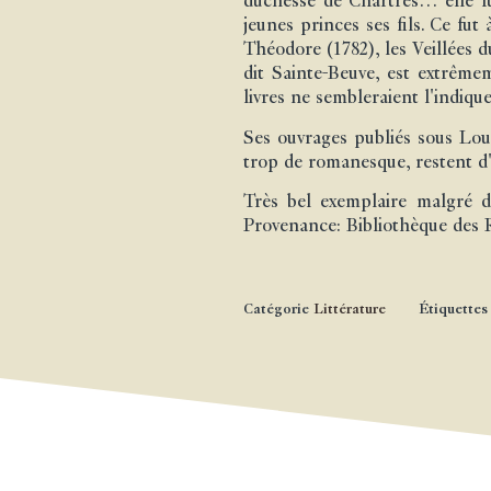
duchesse de Chartres… elle fut
jeunes princes ses fils. Ce fut
Théodore (1782), les Veillées d
dit Sainte-Beuve, est extrêmem
livres ne sembleraient l'indique
Ses ouvrages publiés sous Loui
trop de romanesque, restent d'u
Très bel exemplaire malgré de
Provenance: Bibliothèque des R
Catégorie
Littérature
Étiquettes