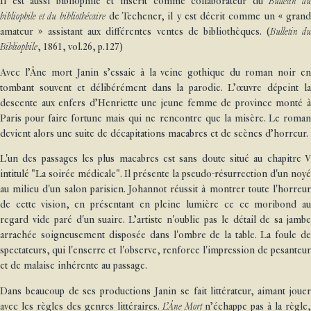
Il est aussi bibliophile et inscrit comme collaborateur du
Bulletin d
bibliophile et du bibliothécaire
de Techener, il y est décrit comme un « gran
amateur » assistant aux différentes ventes de bibliothèques. (
Bulletin d
Bibliophile
, 1861, vol.26, p.127)
Avec l’Âne mort Janin s’essaie à la veine gothique du roman noir en
tombant souvent et délibérément dans la parodie. L’œuvre dépeint la
descente aux enfers d’Henriette une jeune femme de province monté à
Paris pour faire fortune mais qui ne rencontre que la misère. Le roman
devient alors une suite de décapitations macabres et de scènes d’horreur.
L'un des passages les plus macabres est sans doute situé au chapitre V
intitulé "La soirée médicale". Il présente la pseudo-résurrection d'un noyé
au milieu d'un salon parisien. Johannot réussit à montrer toute l'horreur
de cette vision, en présentant en pleine lumière ce ce moribond au
regard vide paré d'un suaire. L’artiste n'oublie pas le détail de sa jambe
arrachée soigneusement disposée dans l'ombre de la table. La foule de
spectateurs, qui l'enserre et l'observe, renforce l'impression de pesanteur
et de malaise inhérente au passage.
Dans beaucoup de ses productions Janin se fait littérateur, aimant jouer
avec les règles des genres littéraires.
L’Âne Mort
n’échappe pas à la règle,