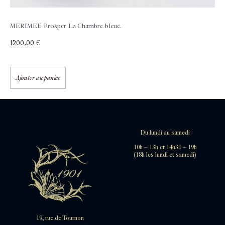
MERIMEE Prosper
La Chambre bleue.
1200,00
€
Ajouter au panier
Du lundi au samedi
10h – 13h et 14h30 – 19h
(18h les lundi et samedi)
19, rue de Tournon