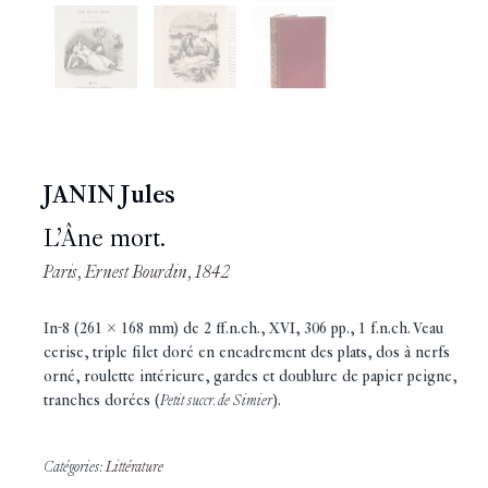
JANIN Jules
L’Âne mort.
Paris, Ernest Bourdin, 1842
In-8 (261 x 168 mm) de 2 ff.n.ch., XVI, 306 pp., 1 f.n.ch. Veau
cerise, triple filet doré en encadrement des plats, dos à nerfs
orné, roulette intérieure, gardes et doublure de papier peigne,
tranches dorées (
Petit succr. de Simier
).
Catégories:
Littérature