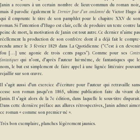
Janin a recours à un certain nombre de lieux-commun du roman noir,
mais il parodie également le
Dernier Jour d’un condamné
de Victor Hugo 
qui il emprunte le titre de son pamphlet pour le chapitre XXV de son
roman. Si l’intention d’Hugo est clair, celle de produire un texte contre la
peine de mort, la motivation de Janin est tout autre. Ce dernier n’aime pas
réellement la production de son confrère dont il a déjà fait le compte-
rendu amer le 3 février 1829 dans La Quotidienne ("C’est à en devenir
fou […] une agonie de trois cents pages"). Comme pour ses
Contes
fantastiques
qui n’ont, d’après l’auteur lui-même, de fantastiques que l
nom, le but est simplement de faire appel à une lignée littéraire pouvant
rejaillir sur son œuvre.
Il s’agit aussi d’un exercice d’écriture pour l’auteur qui retravaille sans
cesse son roman jusqu’en 1865, ultime publication faite du vivant de
Janin. Il s’agit alors de la 7e édition, dans laquelle le sous-titre disparait.
Dans cette dernière préface aux allures rétrospectives, Janin admet aimer
ce roman « comme son premier-né ».
Très bon exemplaire, planches légèrement jaunies.