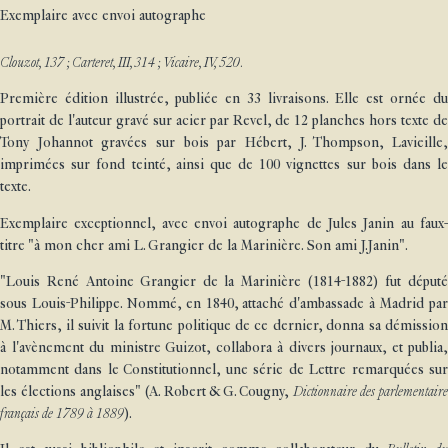
Exemplaire avec envoi autographe
Clouzot, 137 ; Carteret, III, 314 ; Vicaire, IV, 520.
Première édition illustrée, publiée en 33 livraisons. Elle est ornée du
portrait de l'auteur gravé sur acier par Revel, de 12 planches hors texte de
Tony Johannot gravées sur bois par Hébert, J. Thompson, Lavieille,
imprimées sur fond teinté, ainsi que de 100 vignettes sur bois dans le
texte.
Exemplaire exceptionnel, avec envoi autographe de Jules Janin au faux-
titre "à mon cher ami L. Grangier de la Marinière. Son ami J.Janin".
"Louis René Antoine Grangier de la Marinière (1814-1882) fut député
sous Louis-Philippe. Nommé, en 1840, attaché d'ambassade à Madrid par
M. Thiers, il suivit la fortune politique de ce dernier, donna sa démission
à l'avènement du ministre Guizot, collabora à divers journaux, et publia,
notamment dans le Constitutionnel, une série de Lettre remarquées sur
les élections anglaises" (A. Robert & G. Cougny,
Dictionnaire des parlementair
français de 1789 à 1889
).