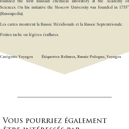
founded the first Russian chemical laboratory at the Academy of
Sciences. On his initiative the Moscow University was founded in 1755"
(Russiapedia).
Les cartes montrent la Russie Méridionale et la Russie Septentrionale.
Petites tache ou légères éraflures.
Catégorie
Voyages
Étiquettes
Reliures
,
Russie Pologne
,
Voyages
Vous pourriez également