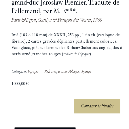
grand-duc Jaroslaw Premier. Traduite de
l’allemand, par M. E***.
Paris & Dijon, Guillyn & François des Ventes, 1769
In-8 (183 x 118 mm) de XXXII, 253 pp., 1 f.n.ch. (catalogue de
libraire), 2 cartes gravées dépliantes partiellement coloriées.
Veau glacé, pièces d'armes des Rohan-Chabot aux angles, dos à
nerfs orné, tranches rouges (
reliure de l'époque
).
Catégories:
Voyages
Reliures
,
Russie Pologne
,
Voyages
1000,00
€
Contacter le libraire