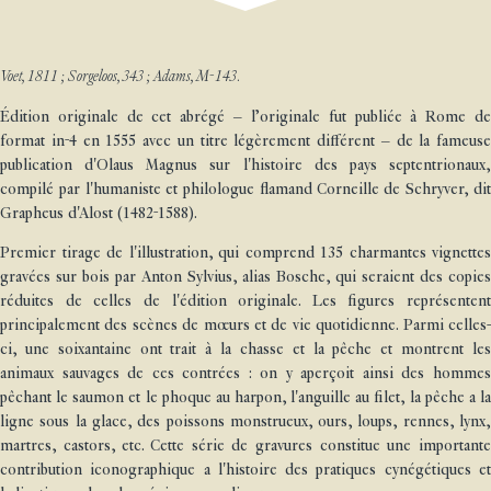
Voet, 1811 ; Sorgeloos, 343 ; Adams, M-143.
Édition originale de cet abrégé – l’originale fut publiée à Rome de
format in-4 en 1555 avec un titre légèrement différent – de la fameuse
publication d'Olaus Magnus sur l'histoire des pays septentrionaux,
compilé par l'humaniste et philologue flamand Corneille de Schryver, dit
Grapheus d'Alost (1482-1588).
Premier tirage de l'illustration, qui comprend 135 charmantes vignettes
gravées sur bois par Anton Sylvius, alias Bosche, qui seraient des copies
réduites de celles de l'édition originale. Les figures représentent
principalement des scènes de mœurs et de vie quotidienne. Parmi celles-
ci, une soixantaine ont trait à la chasse et la pêche et montrent les
animaux sauvages de ces contrées : on y aperçoit ainsi des hommes
pêchant le saumon et le phoque au harpon, l'anguille au filet, la pêche a la
ligne sous la glace, des poissons monstrueux, ours, loups, rennes, lynx,
martres, castors, etc. Cette série de gravures constitue une importante
contribution iconographique a l'histoire des pratiques cynégétiques et