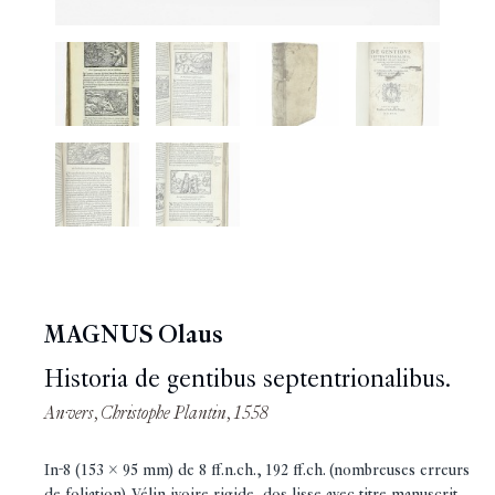
MAGNUS Olaus
Historia de gentibus septentrionalibus.
Anvers, Christophe Plantin, 1558
In-8 (153 x 95 mm) de 8 ff.n.ch., 192 ff.ch. (nombreuses erreurs
de foliation). Vélin ivoire rigide, dos lisse avec titre manuscrit,