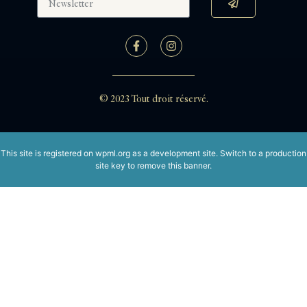
© 2023 Tout droit réservé.
This site is registered on
wpml.org
as a development site. Switch to a production
site key to
remove this banner
.