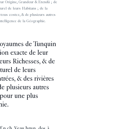
eur Origine, Grandeur & Etendü ; de
urel de leurs Habitans ; de la
e tous costez, & de plusieurs autres
ntelligence de la Géographie.
 royaumes de Tunquin
ion exacte de leur
eurs Richesses, & de
turel de leurs
ntrées, & des rivières
de plusieurs autres
 pour une plus
hie.
ff.n.ch. Veau brun, dos à