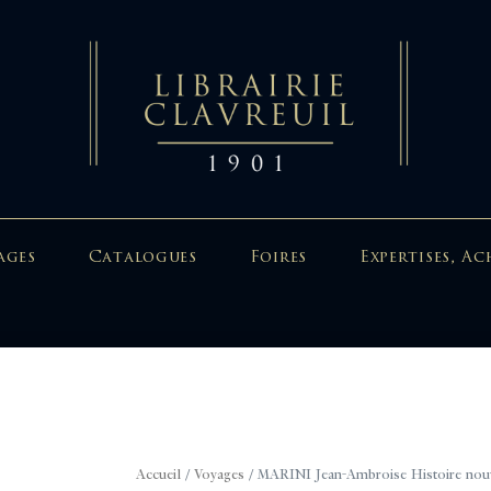
ages
Catalogues
Foires
Expertises, Ac
Accueil
/
Voyages
/ MARINI Jean-Ambroise Histoire nouve