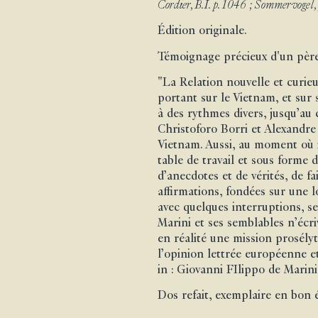
Cordier, B.I. p. 1046 ; Sommervogel, 
Édition originale.
Témoignage précieux d'un père
"La Relation nouvelle et curieu
portant sur le Vietnam, et sur 
à des rythmes divers, jusqu’au 
Christoforo Borri et Alexandre 
Vietnam. Aussi, au moment où il
table de travail et sous forme 
d’anecdotes et de vérités, de fa
affirmations, fondées sur une 
avec quelques interruptions, se 
Marini et ses semblables n’écri
en réalité une mission prosélyt
l’opinion lettrée européenne e
in : Giovanni FIlippo de Marini
Dos refait, exemplaire en bon é