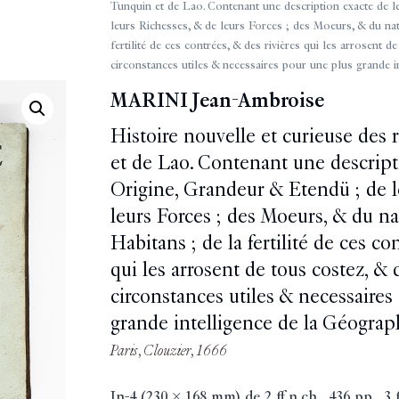
Tunquin et de Lao. Contenant une description exacte de l
leurs Richesses, & de leurs Forces ; des Moeurs, & du nat
fertilité de ces contrées, & des rivières qui les arrosent d
circonstances utiles & necessaires pour une plus grande i
MARINI Jean-Ambroise
Histoire nouvelle et curieuse des
et de Lao. Contenant une descript
Origine, Grandeur & Etendü ; de l
leurs Forces ; des Moeurs, & du na
Habitans ; de la fertilité de ces co
qui les arrosent de tous costez, & 
circonstances utiles & necessaires
grande intelligence de la Géograp
Paris, Clouzier, 1666
In-4 (230 x 168 mm) de 2 ff.n.ch., 436 pp., 3 