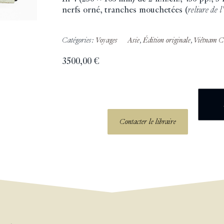
nerfs orné, tranches mouchetées (
reliure de l
Catégories:
Voyages
Asie
,
Édition originale
,
Viêtnam 
3500,00
€
Contacter le libraire