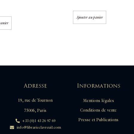
Ajouter au panier
panier
Adresse
Informations
19, rue de Tournon
Mentions légales
Conditions de vente
75006, Paris
Presse et Publications
+33 (0)1 43 26 97 69
info@librarieclavreuil.com