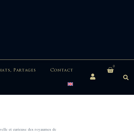
0
hats, Partages
Contact
lle et curieuse des royaumes de