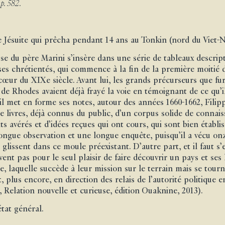
p. 582.
 Jésuite qui prêcha pendant 14 ans au Tonkin (nord du Viet-
se du père Marini s’insère dans une série de tableaux descript
ses chrétientés, qui commence à la fin de la première moitié d
cœur du XIXe siècle. Avant lui, les grands précurseurs que fur
de Rhodes avaient déjà frayé la voie en témoignant de ce qu’il
 met en forme ses notes, autour des années 1660-1662, Filippo
de livres, déjà connus du public, d’un corpus solide de connai
its avérés et d’idées reçues qui ont cours, qui sont bien établis
longue observation et une longue enquête, puisqu’il a vécu o
glissent dans ce moule préexistant. D’autre part, et il faut s’e
vent pas pour le seul plaisir de faire découvrir un pays et ses
e, laquelle succède à leur mission sur le terrain mais se tourn
t, plus encore, en direction des relais de l’autorité politiqu
, Relation nouvelle et curieuse, édition Ouaknine, 2013).
tat général.