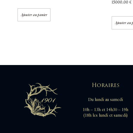
15000,00
€
Ajouter au panier
Ajouter au 
Horaires
Du lundi au samedi
10h – 13h et 14h30 – 19h
(18h les lundi et samedi)