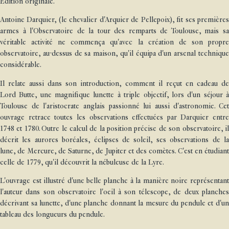
Édition originale.
Antoine Darquier, (le chevalier d'Arquier de Pellepoix), fit ses premières
armes à l'Observatoire de la tour des remparts de Toulouse, mais sa
véritable activité ne commença qu'avec la création de son propre
observatoire, au-dessus de sa maison, qu'il équipa d'un arsenal technique
considérable.
Il relate aussi dans son introduction, comment il reçut en cadeau de
Lord Butte, une magnifique lunette à triple objectif, lors d'un séjour à
Toulouse de l'aristocrate anglais passionné lui aussi d'astronomie. Cet
ouvrage retrace toutes les observations effectuées par Darquier entre
1748 et 1780. Outre le calcul de la position précise de son observatoire, il
décrit les aurores boréales, éclipses de soleil, ses observations de la
lune, de Mercure, de Saturne, de Jupiter et des comètes. C'est en étudiant
celle de 1779, qu'il découvrit la nébuleuse de la Lyre.
L'ouvrage est illustré d'une belle planche à la manière noire représentant
l'auteur dans son observatoire l'oeil à son télescope, de deux planches
décrivant sa lunette, d'une planche donnant la mesure du pendule et d'un
tableau des longueurs du pendule.