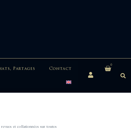
0
hats, Partages
Contact
evues et collationnées sur toutes