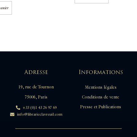
panier
Adresse
Informations
19, rue de Tournon
Mentions légales
Conditions de vente
75006, Paris
Presse et Publications
+33 (0)1 43 26 97 69
info@librarieclavreuil.com