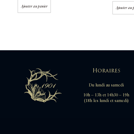
Ajouter au panier
Ajouter au 
Horaires
Du lundi au samedi
10h – 13h et 14h30 – 19h
(18h les lundi et samedi)