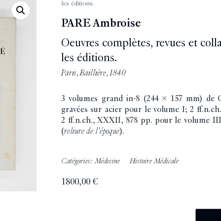
les éditions.
PARE Ambroise
Oeuvres complètes, revues et coll
les éditions.
Paris, Baillière, 1840
3 volumes grand in-8 (244 x 157 mm) de C
gravées sur acier pour le volume I; 2 ff.n.ch
2 ff.n.ch., XXXII, 878 pp. pour le volume II
(
reliure de l'époque
).
Catégories:
Médecine
Histoire Médicale
1800,00
€