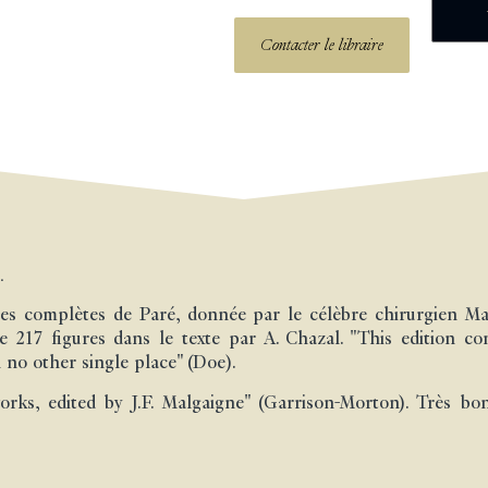
Contacter le libraire
.
es complètes de Paré, donnée par le célèbre chirurgien Malg
de 217 figures dans le texte par A. Chazal. "This edition con
n no other single place" (Doe).
orks, edited by J.F. Malgaigne" (Garrison-Morton). Très bo