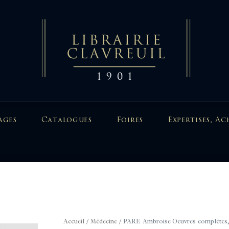
ages
Catalogues
Foires
Expertises, Ac
Accueil
/
Médecine
/ PARE Ambroise Oeuvres complètes, r