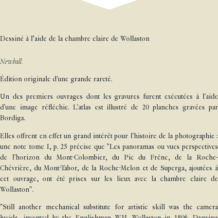
Dessiné à l’aide de la chambre claire de Wollaston
Newhall.
Édition originale d'une grande rareté.
Un des premiers ouvrages dont les gravures furent exécutées à l'aide
d'une image réfléchie. L'atlas est illustré de 20 planches gravées par
Bordiga.
Elles offrent en effet un grand intérêt pour l'histoire de la photographie :
une note tome I, p. 25 précise que "Les panoramas ou vues perspectives
de l'horizon du Mont-Colombier, du Pic du Frêne, de la Roche-
Chévrière, du Mont-Tabor, de la Roche-Melon et de Superga, ajoutées à
cet ouvrage, ont été prises sur les lieux avec la chambre claire de
Wollaston".
"Still another mechanical substitute for artistic skill was the camera
lucida, invented by the Englishman W.H. Wollaston in 1806. Drawing