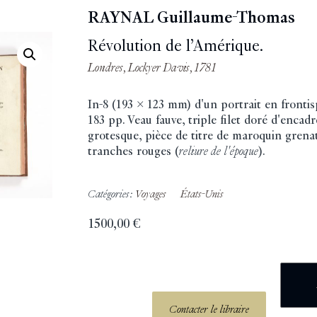
RAYNAL Guillaume-Thomas
Révolution de l’Amérique.
Londres, Lockyer Davis, 1781
In-8 (193 x 123 mm) d'un portrait en frontispi
183 pp. Veau fauve, triple filet doré d'encad
grotesque, pièce de titre de maroquin grenat
tranches rouges (
reliure de l'époque
).
Catégories:
Voyages
États-Unis
1500,00
€
Contacter le libraire