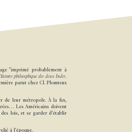
uvrage "imprimé probablement à
Histoire philosophique des deux Indes
.
emière parut chez Cl. Plomteux
er de leur métropole. À la fin,
érées… Les Américains doivent
des lois, et se garder d'établir
elié à l'époque.