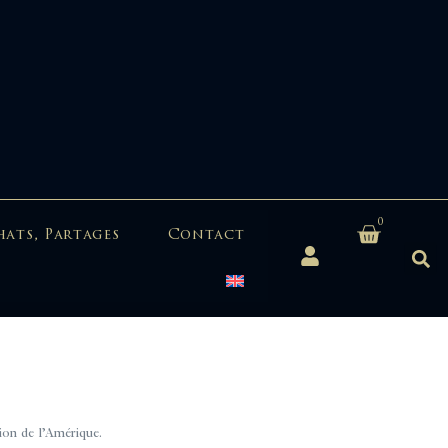
0
hats, Partages
Contact
n de l’Amérique.