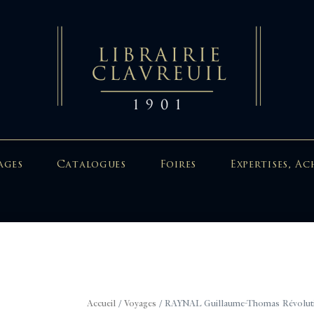
ages
Catalogues
Foires
Expertises, Ac
Accueil
/
Voyages
/ RAYNAL Guillaume-Thomas Révolutio