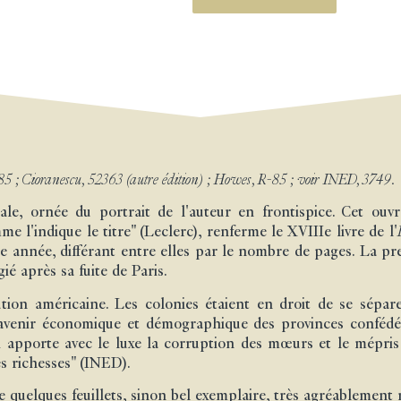
85 ; Cioranescu, 52363 (autre édition) ; Howes, R-85 ; voir INED, 3749.
nale, ornée du portrait de l'auteur en frontispice. Cet o
l'indique le titre" (Leclerc), renferme le XVIIIe livre de l'
e année, différant entre elles par le nombre de pages. La pr
gié après sa fuite de Paris.
ution américaine. Les colonies étaient en droit de se sépar
l'avenir économique et démographique des provinces conféd
ui apporte avec le luxe la corruption des mœurs et le mépris 
es richesses" (INED).
 quelques feuillets, sinon bel exemplaire, très agréablement r