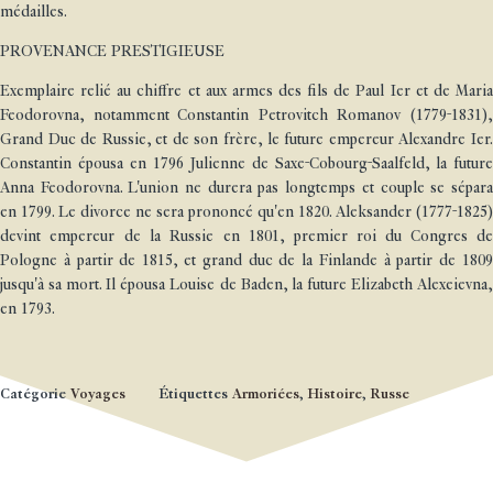
médailles.
PROVENANCE PRESTIGIEUSE
Exemplaire relié au chiffre et aux armes des fils de Paul Ier et de Maria
Feodorovna, notamment Constantin Petrovitch Romanov (1779-1831),
Grand Duc de Russie, et de son frère, le future empereur Alexandre Ier.
Constantin épousa en 1796 Julienne de Saxe-Cobourg-Saalfeld, la future
Anna Feodorovna. L'union ne durera pas longtemps et couple se sépara
en 1799. Le divorce ne sera prononcé qu'en 1820. Aleksander (1777-1825)
devint empereur de la Russie en 1801, premier roi du Congres de
Pologne à partir de 1815, et grand duc de la Finlande à partir de 1809
jusqu'à sa mort. Il épousa Louise de Baden, la future Elizabeth Alexeievna,
en 1793.
Catégorie
Voyages
Étiquettes
Armoriées
,
Histoire
,
Russe