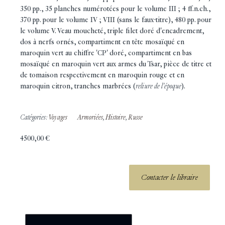
350 pp., 35 planches numérotées pour le volume III ; 4 ff.n.ch.,
370 pp. pour le volume IV ; VIII (sans le faux-titre), 480 pp. pour
le volume V. Veau moucheté, triple filet doré d'encadrement,
dos à nerfs ornés, compartiment en tête mosaïqué en
maroquin vert au chiffre 'CP' doré, compartiment en bas
mosaïqué en maroquin vert aux armes du Tsar, pièce de titre et
de tomaison respectivement en maroquin rouge et en
maroquin citron, tranches marbrées (
reliure de l'époque
).
Catégories:
Voyages
Armoriées
,
Histoire
,
Russe
4500,00
€
Contacter le libraire