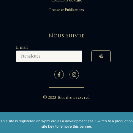
Conditions de vente
Presse et Publications
Nous suivre
E-mail
© 2023 Tout droit réservé.
This site is registered on
wpml.org
as a development site. Switch to a production
site key to
remove this banner
.