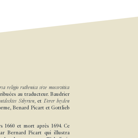
sa religio ruthenica sive moscovitica
ribuées au traducteur. Baudrier
ntdecktes Sibyrien,
et
Derer beyden
rme, Benard Picart et Gottlieb
ers 1660 et mort après 1694. Ce
r Bernard Picart qui illustra