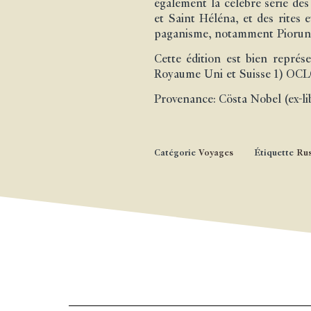
également la célèbre série de
et Saint Héléna, et des rites 
paganisme, notamment Pioruni, 
Cette édition est bien repré
Royaume Uni et Suisse 1) OCLC 
Provenance: Cösta Nobel (ex-lib
Catégorie
Voyages
Étiquette
Rus