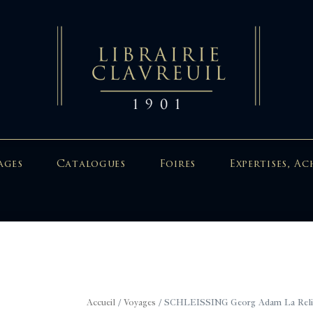
ages
Catalogues
Foires
Expertises, Ac
Accueil
/
Voyages
/ SCHLEISSING Georg Adam La Religi