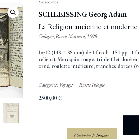
Moscovites.
SCHLEISSING Georg Adam
La Religion ancienne et moderne 
Cologne, Pierre Marteau, 1698
In-12 (148 x 88 mm) de 1 f.n.ch., 154 pp., 1 f.
relieur). Maroquin rouge, triple filet doré e
orné, roulette intérieure, tranches dorées (
r
Catégories:
Voyages
Russie Pologne
2500,00
€
Contacter le libraire