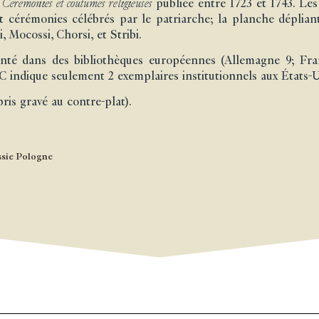
s
Cérémonies et coutumes religieuses
publiée entre 1723 et 1743. Le
et cérémonies célébrés par le patriarche; la planche déplian
Mocossi, Chorsi, et Stribi.
senté dans des bibliothèques européennes (Allemagne 9; Fr
indique seulement 2 exemplaires institutionnels aux États-Un
ris gravé au contre-plat).
sie Pologne