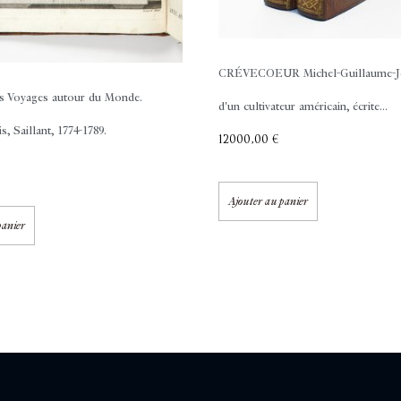
CRÉVECOEUR Michel-Guillaume-J
s
Voyages autour du Monde.
d'un cultivateur américain, écrite...
s, Saillant, 1774-1789.
12000,00
€
Ajouter au panier
panier