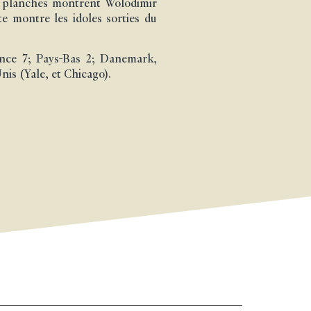
s planches montrent Wolodimir
te montre les idoles sorties du
ance 7; Pays-Bas 2; Danemark,
is (Yale, et Chicago).