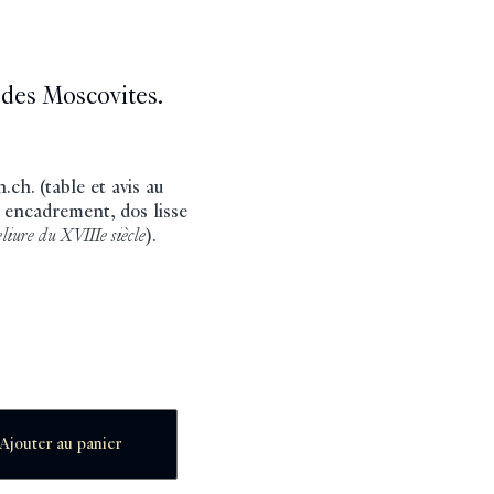
des Moscovites.
n.ch. (table et avis au
n encadrement, dos lisse
eliure du XVIIIe siècle
).
Ajouter au panier